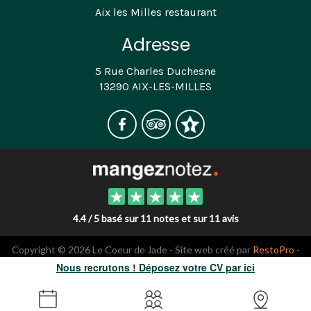
Aix les Milles restaurant
Adresse
5 Rue Charles Duchesne
13290 AIX-LES-MILLES
4.4 / 5 basé sur 11 notes et sur 11 avis
Copyright © 2026 Le Coeur de Jade - Site web créé par
RestoPro
-
mentions légales
Nous recrutons ! Déposez votre CV par ici